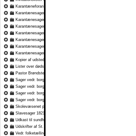
Karantæneforan. i anledning af koleraudbruddet 1832 - 1833
Karantænesager 1856 - 1863
Karantænesager 1864 - 1874
Karantænesager 1875 - 1878
Karantænesager 1879 - 1881
Karantænesager 1882 - 1885
Karantænesager 1886 - 1887
Karantænesager 1888 - 1893
Kopier af udstedte fribreve m.m. 1757 - 1800
Lister over dødsattester for fremmede 1875 - 1895
Pastor Brøndsted & præsteboligens vedligeholdelse 1822 - 1843
Sager vedr. borgerbreve 1826
Sager vedr. borgerbreve 1840 - 1846
Sager vedr. borgerbreve 1854 - 1856
Sager vedr. borgerbreve 1869 - 1870
Skolevæsenet på St. Thomas 1833 - 1871
Slavesager 1821 - 1839
Udkast til sundhedsvedtægter for St. Thomas 1885
Udskrifter af St. Thomas graverjournal 1896 - 1904
Vedr. folketælling på St. Thomas & St. Jan 1870 - 1890