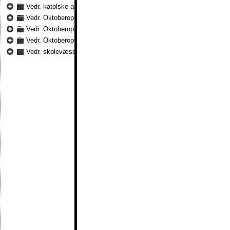
Vedr. katolske anliggender 1855 - 1863
Vedr. Oktoberoprøret 1878 på St. Croix 1878
Vedr. Oktoberoprøret 1878 på St. Croix 1878 - 1879
Vedr. Oktoberoprøret 1878 på St. Croix 1880 - 1884
Vedr. skolevæsenet på St. Croix 1881 - 1883