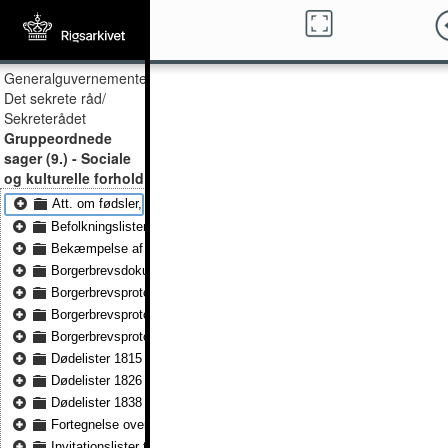
Generalguvernementet,
Det sekrete råd/
Sekreterådet
Gruppeordnede
sager (9.) - Sociale
og kulturelle forhold
Att. om fødsler, vielser & dødsfald i ref. jødiske 1868 - 1882
Befolkningslister over frie samt slaver på St. Jan 1835
Bekæmpelse af hvid slavehandel & utugtige skrifter 1904 - 1916
Borgerbrevsdokumenter 1772 - 1847
Borgerbrevsprotokol 1755 - 1788
Borgerbrevsprotokol 1816 - 1857
Borgerbrevsprotokol 1858 - 1909
Dødelister 1815 - 1824
Dødelister 1826 - 1833
Dødelister 1838 - 1866
Fortegnelse over indbyggerne på St. Thomas 1806
Invitationslister til officielle fester