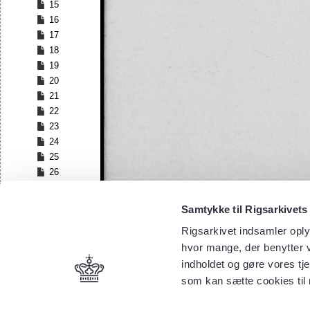
15
16
17
18
19
20
21
22
23
24
25
26
27
28
Samtykke til Rigsarkivets
29
Rigsarkivet indsamler oply
30
hvor mange, der benytter v
31
32
indholdet og gøre vores tj
33
som kan sætte cookies til
34
35