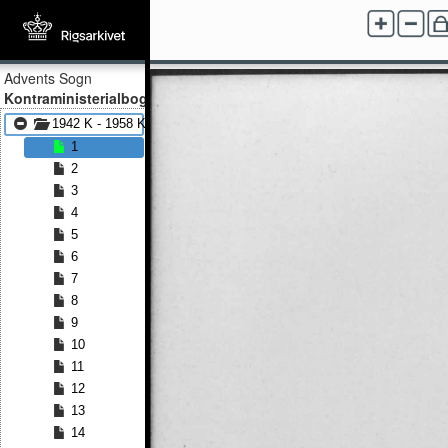
Advents Sogn
Kontraministerialbog
1942 K - 1958 K
1
2
3
4
5
6
7
8
9
10
11
12
13
14