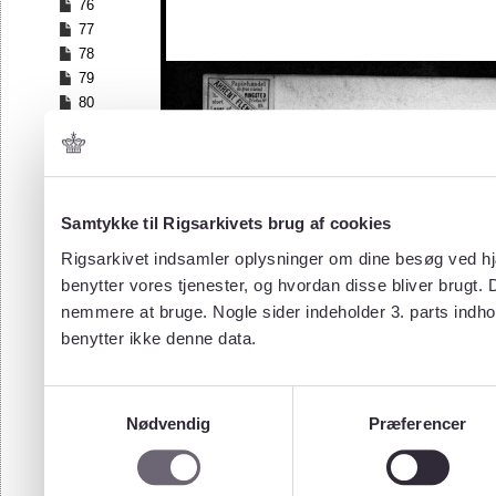
76
77
78
79
80
81
82
83
84
Samtykke til Rigsarkivets brug af cookies
85
86
Rigsarkivet indsamler oplysninger om dine besøg ved hjæ
87
benytter vores tjenester, og hvordan disse bliver brugt.
88
nemmere at bruge. Nogle sider indeholder 3. parts indho
89
benytter ikke denne data.
90
91
92
Samtykkevalg
93
Nødvendig
Præferencer
94
95
96