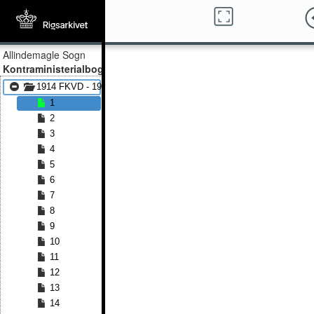
Allindemagle Sogn
Kontraministerialbog
1914 FKVD - 1930 FKVD
1
2
3
4
5
6
7
8
9
10
11
12
13
14