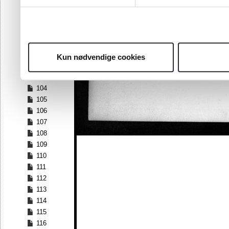
97
98
99
100
101
Kun nødvendige cookies
102
103
104
105
106
107
108
109
110
111
112
113
114
115
116