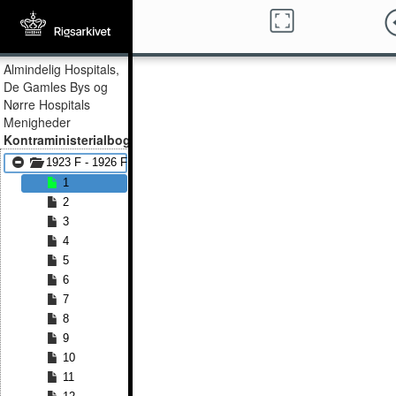
Almindelig Hospitals,
De Gamles Bys og
Nørre Hospitals
Menigheder
Kontraministerialbog
1923 F - 1926 F
1
2
3
4
5
6
7
8
9
10
11