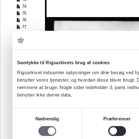
74
75
76
77
78
79
80
81
82
Samtykke til Rigsarkivets brug af cookies
83
Rigsarkivet indsamler oplysninger om dine besøg ved hjæ
84
benytter vores tjenester, og hvordan disse bliver brugt.
85
nemmere at bruge. Nogle sider indeholder 3. parts indho
86
benytter ikke denne data.
87
88
89
Samtykkevalg
90
Nødvendig
Præferencer
91
92
93