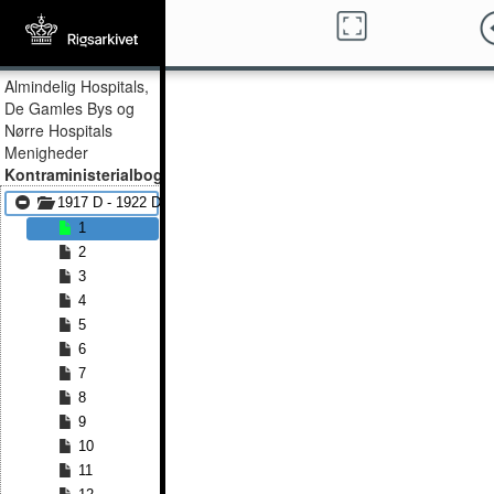
Almindelig Hospitals,
De Gamles Bys og
Nørre Hospitals
Menigheder
Kontraministerialbog
1917 D - 1922 D
1
2
3
4
5
6
7
8
9
10
11