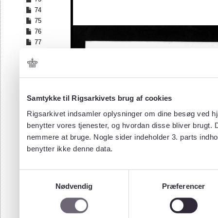
74
75
76
77
78
79
80
81
82
Samtykke til Rigsarkivets brug af cookies
83
Rigsarkivet indsamler oplysninger om dine besøg ved hjæ
84
benytter vores tjenester, og hvordan disse bliver brugt.
85
nemmere at bruge. Nogle sider indeholder 3. parts indho
86
benytter ikke denne data.
87
88
89
Samtykkevalg
90
Nødvendig
Præferencer
91
92
93