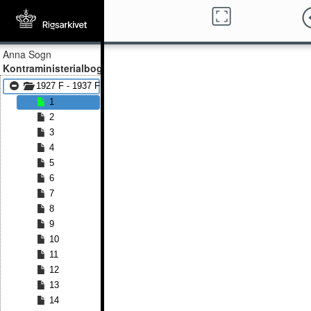
Anna Sogn
Kontraministerialbog
1927 F - 1937 F
1
2
3
4
5
6
7
8
9
10
11
12
13
14