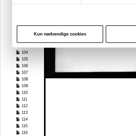
97
98
99
100
101
Kun nødvendige cookies
102
103
104
105
106
107
108
109
110
111
112
113
114
115
116