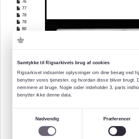
76
77
78
79
80
81
82
83
84
Samtykke til Rigsarkivets brug af cookies
85
86
Rigsarkivet indsamler oplysninger om dine besøg ved hjæ
87
benytter vores tjenester, og hvordan disse bliver brugt.
88
nemmere at bruge. Nogle sider indeholder 3. parts indho
89
benytter ikke denne data.
90
91
92
Samtykkevalg
93
Nødvendig
Præferencer
94
95
96