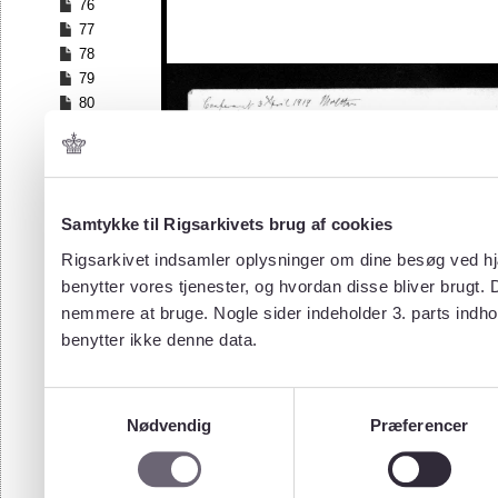
76
77
78
79
80
81
82
83
84
Samtykke til Rigsarkivets brug af cookies
85
86
Rigsarkivet indsamler oplysninger om dine besøg ved hjæ
87
benytter vores tjenester, og hvordan disse bliver brugt.
88
nemmere at bruge. Nogle sider indeholder 3. parts indho
89
benytter ikke denne data.
90
91
92
Samtykkevalg
93
Nødvendig
Præferencer
94
95
96