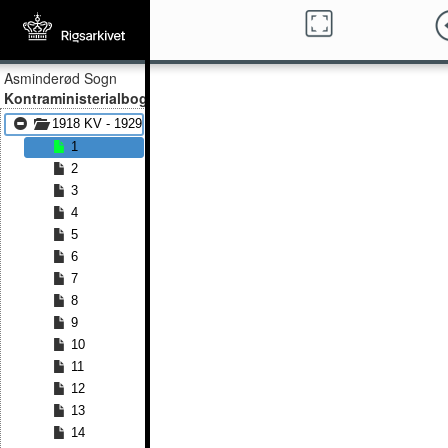
Asminderød Sogn
Kontraministerialbog
1918 KV - 1929 KV
1
2
3
4
5
6
7
8
9
10
11
12
13
14