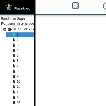
Bandholm Sogn
Kontraministerialbog
1937 FKVD - 1943 FKVD
1
2
3
4
5
6
7
8
9
10
11
12
13
14