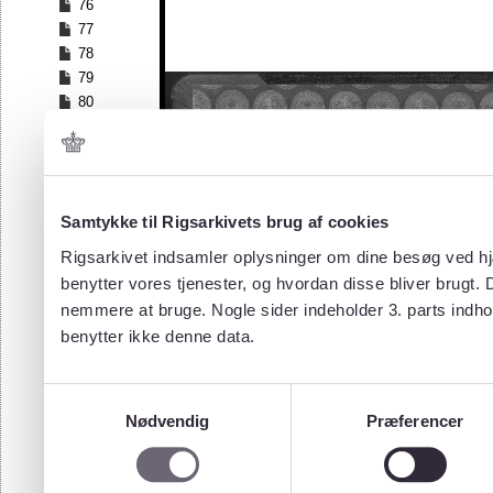
76
77
78
79
80
81
82
83
84
Samtykke til Rigsarkivets brug af cookies
85
86
Rigsarkivet indsamler oplysninger om dine besøg ved hjæ
87
benytter vores tjenester, og hvordan disse bliver brugt.
88
nemmere at bruge. Nogle sider indeholder 3. parts indho
89
benytter ikke denne data.
90
91
92
Samtykkevalg
93
Nødvendig
Præferencer
94
95
96