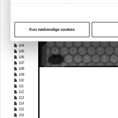
97
98
99
100
101
Kun nødvendige cookies
102
103
104
105
106
107
108
109
110
111
112
113
114
115
116