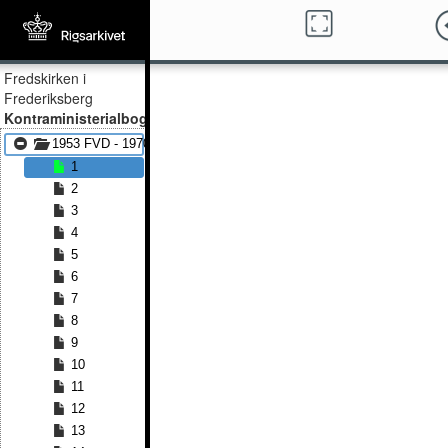
Fredskirken i
Frederiksberg
Kontraministerialbog
1953 FVD - 1970 FVD
1
2
3
4
5
6
7
8
9
10
11
12
13