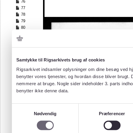
76
77
78
79
80
81
82
83
84
Samtykke til Rigsarkivets brug af cookies
85
86
Rigsarkivet indsamler oplysninger om dine besøg ved hjæ
87
benytter vores tjenester, og hvordan disse bliver brugt.
88
nemmere at bruge. Nogle sider indeholder 3. parts indho
89
benytter ikke denne data.
90
91
92
Samtykkevalg
93
Nødvendig
Præferencer
94
95
96