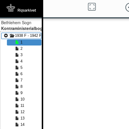
Bethlehem Sogn
Kontraministerialbog
1938 F - 1942 F
1
2
3
4
5
6
7
8
9
10
11
12
13
14