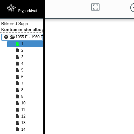
Birkerød Sogn
Kontraministerialbog
1955 F - 1960 F
1
2
3
4
5
6
7
8
9
10
11
12
13
14