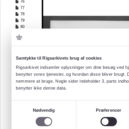
76
77
78
79
80
81
82
83
84
Samtykke til Rigsarkivets brug af cookies
85
86
Rigsarkivet indsamler oplysninger om dine besøg ved hjæ
87
benytter vores tjenester, og hvordan disse bliver brugt.
88
nemmere at bruge. Nogle sider indeholder 3. parts indho
89
benytter ikke denne data.
90
91
92
Samtykkevalg
93
Nødvendig
Præferencer
94
95
96