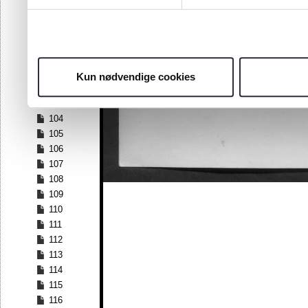
97
98
99
100
101
Kun nødvendige cookies
102
103
104
105
106
107
108
109
110
111
112
113
114
115
116