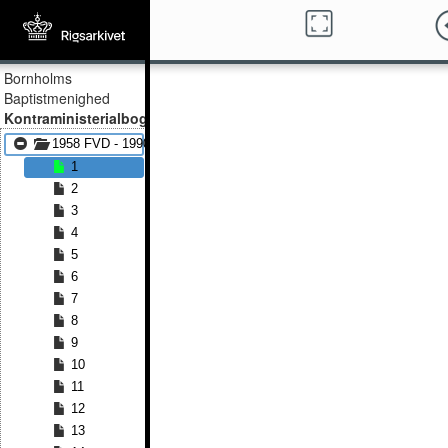
Bornholms
Baptistmenighed
Kontraministerialbog
1958 FVD - 1990 FVD
1
2
3
4
5
6
7
8
9
10
11
12
13