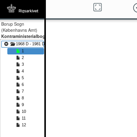
Borup Sogn
(Københavns Amt)
Kontraministerialbog
1968 D - 1981 D
1
2
3
4
5
6
7
8
9
10
11
12