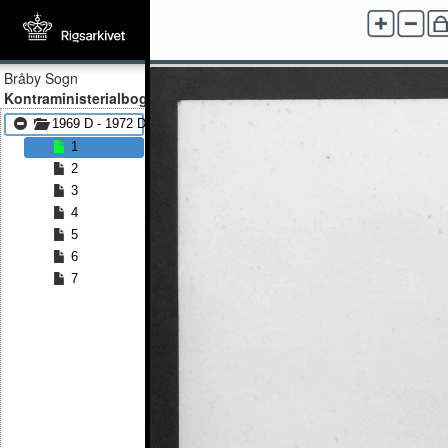
Bråby Sogn
Kontraministerialbog
1969 D - 1972 D
1
2
3
4
5
6
7