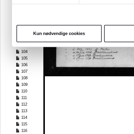
97
98
99
100
101
Kun nødvendige cookies
102
103
104
105
106
107
108
109
110
111
112
113
114
115
116