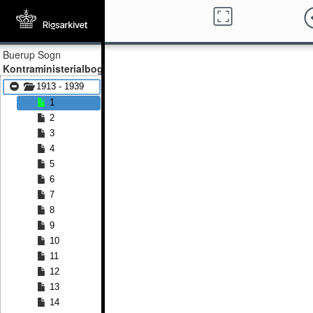
Buerup Sogn
Kontraministerialbog
1913 - 1939
1
2
3
4
5
6
7
8
9
10
11
12
13
14