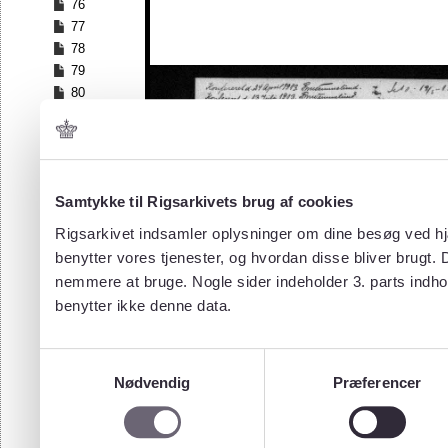
76
77
78
79
80
81
82
83
84
Samtykke til Rigsarkivets brug af cookies
85
86
Rigsarkivet indsamler oplysninger om dine besøg ved hjæ
87
benytter vores tjenester, og hvordan disse bliver brugt.
88
nemmere at bruge. Nogle sider indeholder 3. parts indho
89
benytter ikke denne data.
90
91
92
Samtykkevalg
93
Nødvendig
Præferencer
94
95
96