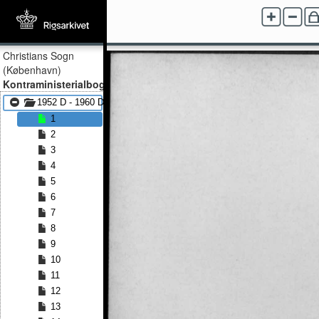
Christians Sogn
(København)
Kontraministerialbog
1952 D - 1960 D
1
2
3
4
5
6
7
8
9
10
11
12
13