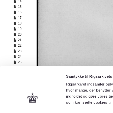
14
15
16
17
18
19
20
21
22
23
24
25
26
27
Samtykke til Rigsarkivets
28
Rigsarkivet indsamler oply
29
30
hvor mange, der benytter v
31
indholdet og gøre vores tj
32
som kan sætte cookies til
33
34