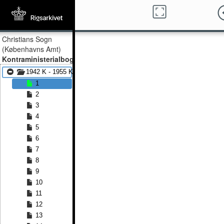
Christians Sogn
(Københavns Amt)
Kontraministerialbog
1942 K - 1955 K
1
2
3
4
5
6
7
8
9
10
11
12
13