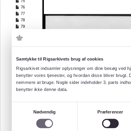
75
76
77
78
79
80
81
82
83
84
Samtykke til Rigsarkivets brug af cookies
85
Rigsarkivet indsamler oplysninger om dine besøg ved hjæ
86
benytter vores tjenester, og hvordan disse bliver brugt.
87
nemmere at bruge. Nogle sider indeholder 3. parts indho
88
benytter ikke denne data.
89
90
91
Samtykkevalg
92
Nødvendig
Præferencer
93
94
95