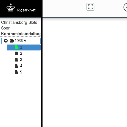
Christiansborg Slots
Sogn
Kontraministerialbog
1936 V
1
2
3
4
5