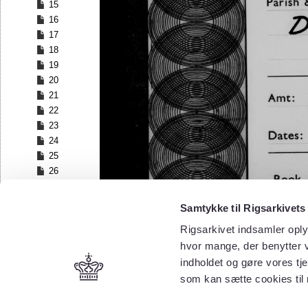
15
16
17
18
19
20
21
22
23
24
25
26
27
28
Samtykke til Rigsarkivets
29
Rigsarkivet indsamler oply
30
hvor mange, der benytter v
31
32
indholdet og gøre vores tj
33
som kan sætte cookies til
34
35