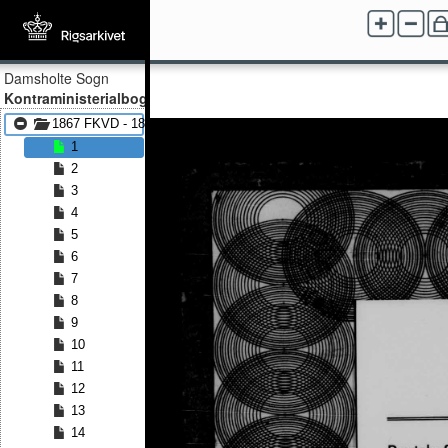
Damsholte Sogn
Kontraministerialbog
1867 FKVD - 1886 FKVD
1
2
3
4
5
6
7
8
9
10
11
12
13
14