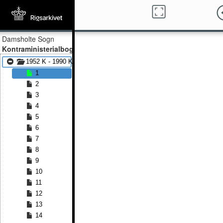
Damsholte Sogn
Kontraministerialbog
1952 K - 1990 K
1
2
3
4
5
6
7
8
9
10
11
12
13
14