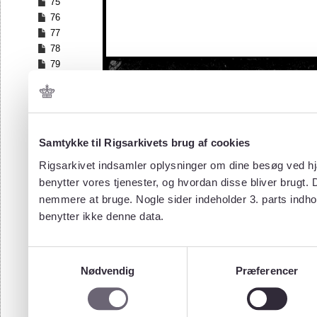
75
76
77
78
79
80
81
82
83
84
Samtykke til Rigsarkivets brug af cookies
85
Rigsarkivet indsamler oplysninger om dine besøg ved hjæ
86
benytter vores tjenester, og hvordan disse bliver brugt.
87
nemmere at bruge. Nogle sider indeholder 3. parts indho
benytter ikke denne data.
Samtykkevalg
Nødvendig
Præferencer