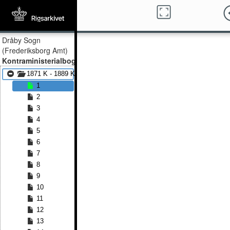
Dråby Sogn
(Frederiksborg Amt)
Kontraministerialbog
1871 K - 1889 K
1
2
3
4
5
6
7
8
9
10
11
12
13