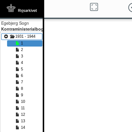
Egebjerg Sogn
Kontraministerialbog
1931 - 1944
1
2
3
4
5
6
7
8
9
10
11
12
13
14