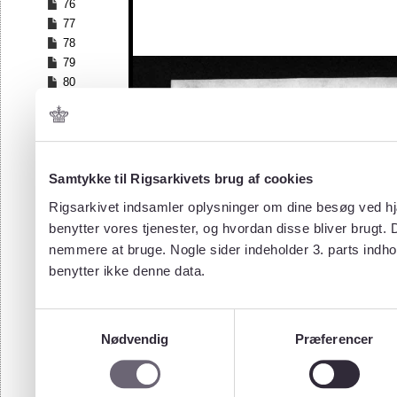
76
77
78
79
80
81
82
83
84
Samtykke til Rigsarkivets brug af cookies
85
86
Rigsarkivet indsamler oplysninger om dine besøg ved hjæ
87
benytter vores tjenester, og hvordan disse bliver brugt.
88
nemmere at bruge. Nogle sider indeholder 3. parts indho
89
benytter ikke denne data.
90
91
92
Samtykkevalg
93
Nødvendig
Præferencer
94
95
96