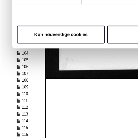
97
98
99
100
101
Kun nødvendige cookies
102
103
104
105
106
107
108
109
110
111
112
113
114
115
116