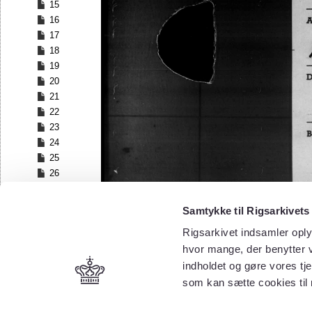
15
16
17
18
19
20
21
22
23
24
25
26
27
28
Samtykke til Rigsarkivets
29
Rigsarkivet indsamler oply
30
hvor mange, der benytter v
31
32
indholdet og gøre vores tj
33
som kan sætte cookies til
34
35