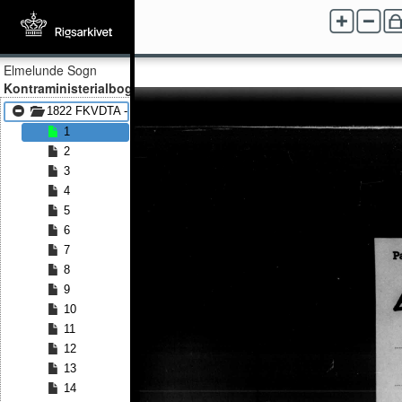
Elmelunde Sogn
Kontraministerialbog
1822 FKVDTA - 1854 FKVDTA
1
2
3
4
5
6
7
8
9
10
11
12
13
14