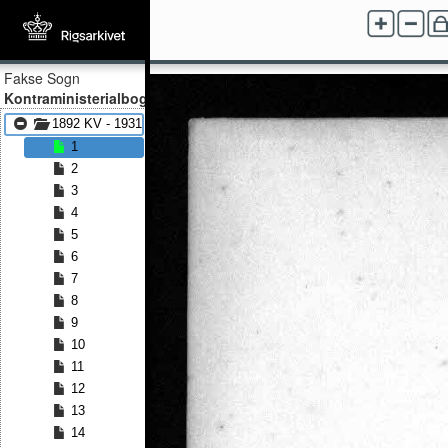
Fakse Sogn
Kontraministerialbog
1892 KV - 1931 KV
1
2
3
4
5
6
7
8
9
10
11
12
13
14