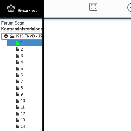
Farum Sogn
Kontraministerialbog
1915 FKVD - 1930 FKVD
1
2
3
4
5
6
7
8
9
10
11
12
13
14