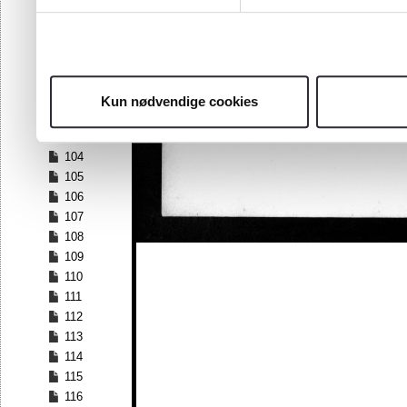
97
98
99
100
101
Kun nødvendige cookies
102
103
104
105
106
107
108
109
110
111
112
113
114
115
116