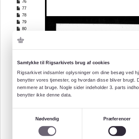
76
77
78
79
80
81
82
83
84
Samtykke til Rigsarkivets brug af cookies
85
86
Rigsarkivet indsamler oplysninger om dine besøg ved hjæ
87
benytter vores tjenester, og hvordan disse bliver brugt.
88
nemmere at bruge. Nogle sider indeholder 3. parts indho
89
benytter ikke denne data.
90
91
92
Samtykkevalg
93
Nødvendig
Præferencer
94
95
96