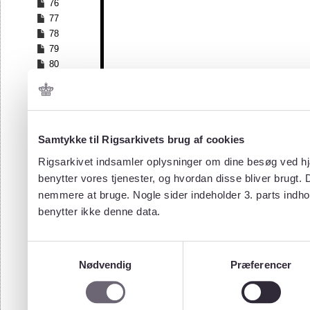
76
77
78
79
80
81
82
83
84
Samtykke til Rigsarkivets brug af cookies
85
86
Rigsarkivet indsamler oplysninger om dine besøg ved hjæ
87
benytter vores tjenester, og hvordan disse bliver brugt.
88
nemmere at bruge. Nogle sider indeholder 3. parts indho
89
benytter ikke denne data.
90
91
92
Samtykkevalg
93
Nødvendig
Præferencer
94
95
96