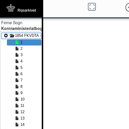
Femø Sogn
Kontraministerialbog
1854 FKVDTA - 1883 FKVDTA
1
2
3
4
5
6
7
8
9
10
11
12
13
14