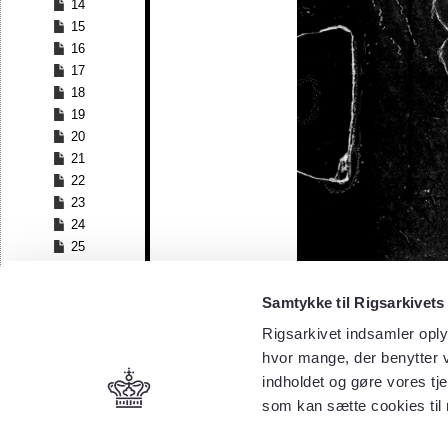
14
15
16
17
18
19
20
21
22
23
24
25
26
27
Samtykke til Rigsarkivets
28
Rigsarkivet indsamler oply
29
30
hvor mange, der benytter v
31
indholdet og gøre vores tj
32
som kan sætte cookies til
33
34