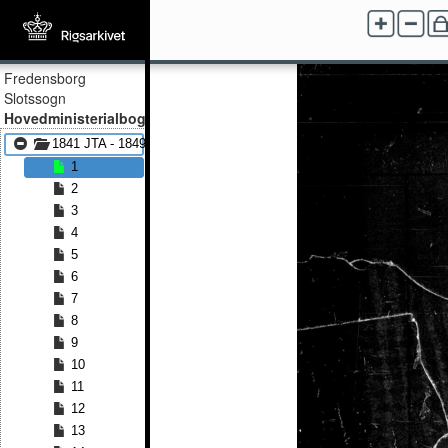
Fredensborg
Slotssogn
Hovedministerialbog
1841 JTA - 1849 JTA
1
2
3
4
5
6
7
8
9
10
11
12
13