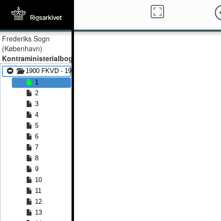
Frederiks Sogn
(København)
Kontraministerialbog
1900 FKVD - 1912 FKVD
1
2
3
4
5
6
7
8
9
10
11
12
13