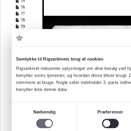
75
76
77
78
79
80
81
82
83
84
Samtykke til Rigsarkivets brug af cookies
85
Rigsarkivet indsamler oplysninger om dine besøg ved hjæ
86
benytter vores tjenester, og hvordan disse bliver brugt.
87
nemmere at bruge. Nogle sider indeholder 3. parts indho
88
benytter ikke denne data.
89
90
91
Samtykkevalg
92
Nødvendig
Præferencer
93
94
95