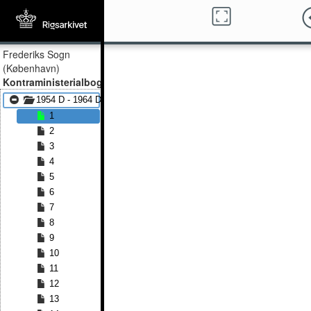
Frederiks Sogn
(København)
Kontraministerialbog
1954 D - 1964 D
1
2
3
4
5
6
7
8
9
10
11
12
13