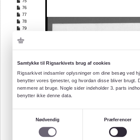
75
76
77
78
79
80
81
82
83
84
Samtykke til Rigsarkivets brug af cookies
85
Rigsarkivet indsamler oplysninger om dine besøg ved hjæ
86
benytter vores tjenester, og hvordan disse bliver brugt.
87
nemmere at bruge. Nogle sider indeholder 3. parts indho
88
benytter ikke denne data.
89
90
91
Samtykkevalg
92
Nødvendig
Præferencer
93
94
95