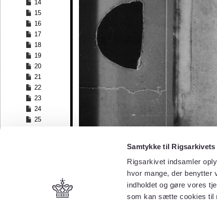
14
15
16
17
18
19
20
21
22
23
24
25
26
27
Samtykke til Rigsarkivets
28
Rigsarkivet indsamler oply
29
30
hvor mange, der benytter v
31
indholdet og gøre vores tj
32
som kan sætte cookies til
33
34