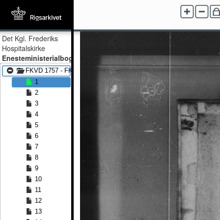
Det Kgl. Frederiks
Hospitalskirke
Enesteministerialbog
FKVD 1757 - FKVD 1807
1
2
3
4
5
6
7
8
9
10
11
12
13