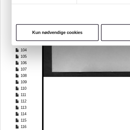
97
98
99
100
101
Kun nødvendige cookies
102
103
104
105
106
107
108
109
110
111
112
113
114
115
116