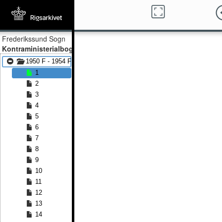
Frederikssund Sogn
Kontraministerialbog
1950 F - 1954 F
1
2
3
4
5
6
7
8
9
10
11
12
13
14