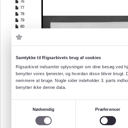
76
77
78
79
80
81
82
83
84
Samtykke til Rigsarkivets brug af cookies
85
86
Rigsarkivet indsamler oplysninger om dine besøg ved hjæ
87
benytter vores tjenester, og hvordan disse bliver brugt.
88
nemmere at bruge. Nogle sider indeholder 3. parts indho
89
benytter ikke denne data.
90
91
92
Samtykkevalg
93
Nødvendig
Præferencer
94
95
96