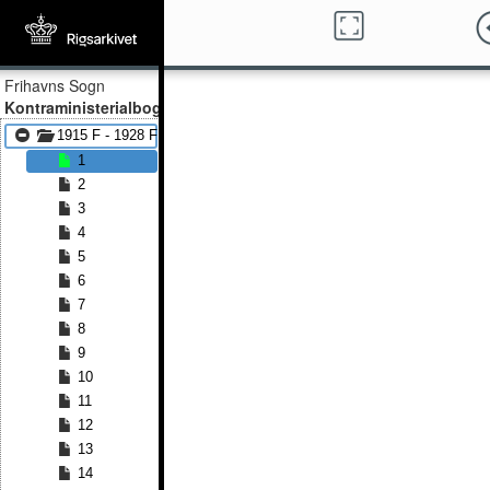
Frihavns Sogn
Kontraministerialbog
1915 F - 1928 F
1
2
3
4
5
6
7
8
9
10
11
12
13
14