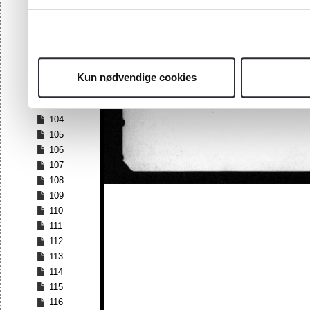
97
98
99
100
101
Kun nødvendige cookies
102
103
104
105
106
107
108
109
110
111
112
113
114
115
116