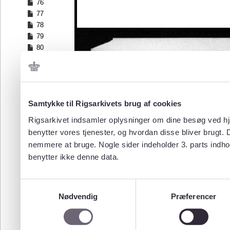
76
77
78
79
80
81
82
83
84
Samtykke til Rigsarkivets brug af cookies
85
86
Rigsarkivet indsamler oplysninger om dine besøg ved hjæ
87
benytter vores tjenester, og hvordan disse bliver brugt.
88
nemmere at bruge. Nogle sider indeholder 3. parts indho
89
benytter ikke denne data.
90
91
92
Samtykkevalg
93
Nødvendig
Præferencer
94
95
96