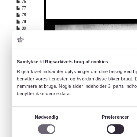
76
77
78
79
80
81
82
83
84
Samtykke til Rigsarkivets brug af cookies
85
86
Rigsarkivet indsamler oplysninger om dine besøg ved hjæ
87
benytter vores tjenester, og hvordan disse bliver brugt.
88
nemmere at bruge. Nogle sider indeholder 3. parts indho
89
benytter ikke denne data.
90
91
92
Samtykkevalg
93
Nødvendig
Præferencer
94
95
96