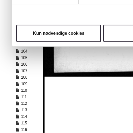
97
98
99
100
101
Kun nødvendige cookies
102
103
104
105
106
107
108
109
110
111
112
113
114
115
116