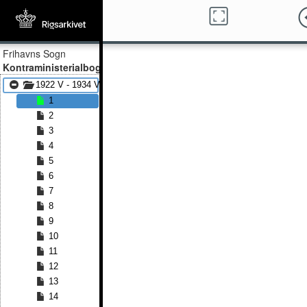
Frihavns Sogn
Kontraministerialbog
1922 V - 1934 V
1
2
3
4
5
6
7
8
9
10
11
12
13
14