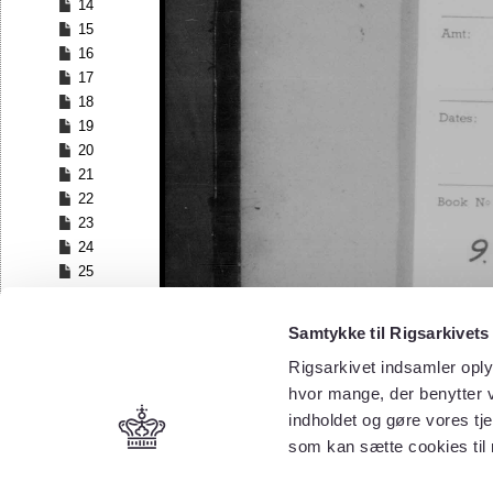
14
15
16
17
18
19
20
21
22
23
24
25
26
27
Samtykke til Rigsarkivets
28
Rigsarkivet indsamler oply
29
30
hvor mange, der benytter v
31
indholdet og gøre vores tj
32
som kan sætte cookies til
33
34