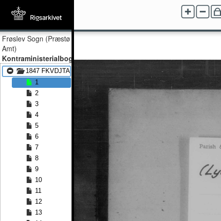
Frøslev Sogn (Præstø
Amt)
Kontraministerialbog
1847 FKVDJTA - 1890 FKVDJTA
1
2
3
4
5
6
7
8
9
10
11
12
13