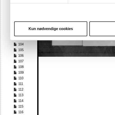
97
98
99
100
101
Kun nødvendige cookies
102
103
104
105
106
107
108
109
110
111
112
113
114
115
116