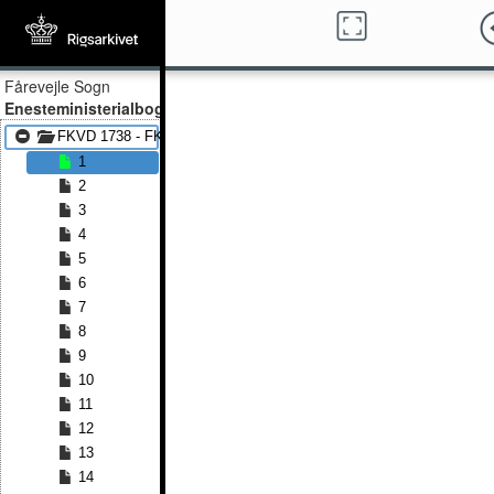
Fårevejle Sogn
Enesteministerialbog
FKVD 1738 - FKVD 1804
1
2
3
4
5
6
7
8
9
10
11
12
13
14