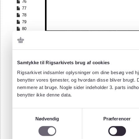
76
77
78
79
80
81
82
83
84
Samtykke til Rigsarkivets brug af cookies
85
86
Rigsarkivet indsamler oplysninger om dine besøg ved hjæ
87
benytter vores tjenester, og hvordan disse bliver brugt.
88
nemmere at bruge. Nogle sider indeholder 3. parts indho
89
benytter ikke denne data.
90
91
92
Samtykkevalg
93
Nødvendig
Præferencer
94
95
96