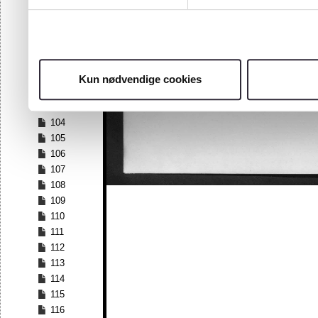
97
98
99
100
101
Kun nødvendige cookies
102
103
104
105
106
107
108
109
110
111
112
113
114
115
116