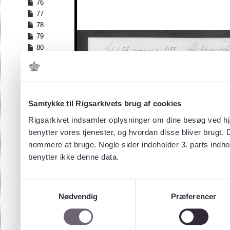
76
77
78
79
80
81
82
83
84
Samtykke til Rigsarkivets brug af cookies
85
86
Rigsarkivet indsamler oplysninger om dine besøg ved hjæ
87
benytter vores tjenester, og hvordan disse bliver brugt.
88
nemmere at bruge. Nogle sider indeholder 3. parts indho
89
benytter ikke denne data.
90
91
92
Samtykkevalg
93
Nødvendig
Præferencer
94
95
96