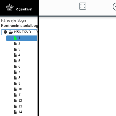
Fårevejle Sogn
Kontraministerialbog
1956 FKVD - 1963 FKVD
1
2
3
4
5
6
7
8
9
10
11
12
13
14