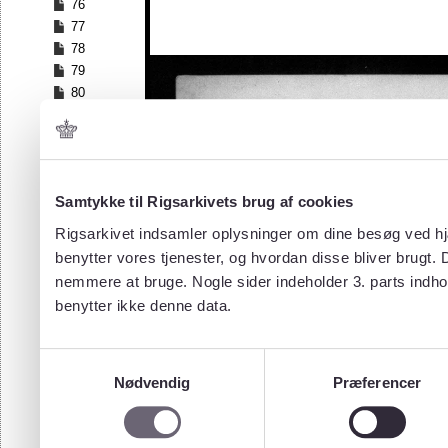
76
77
78
79
80
81
82
83
84
Samtykke til Rigsarkivets brug af cookies
85
86
Rigsarkivet indsamler oplysninger om dine besøg ved hjæ
87
benytter vores tjenester, og hvordan disse bliver brugt.
88
nemmere at bruge. Nogle sider indeholder 3. parts indho
89
benytter ikke denne data.
90
91
92
Samtykkevalg
93
Nødvendig
Præferencer
94
95
96