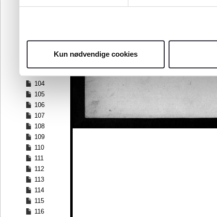
97
98
99
100
101
Kun nødvendige cookies
102
103
104
105
106
107
108
109
110
111
112
113
114
115
116