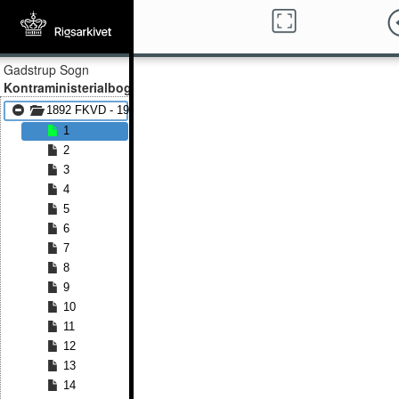
Gadstrup Sogn
Kontraministerialbog
1892 FKVD - 1929 FKVD
1
2
3
4
5
6
7
8
9
10
11
12
13
14