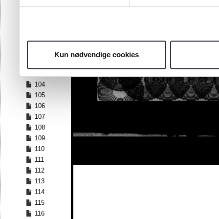
97
98
99
100
101
Kun nødvendige cookies
102
103
104
105
106
107
108
109
110
111
112
113
114
115
116