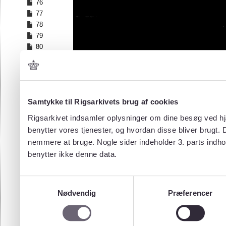
76
77
78
79
80
81
82
83
84
Samtykke til Rigsarkivets brug af cookies
85
86
Rigsarkivet indsamler oplysninger om dine besøg ved hjæ
87
benytter vores tjenester, og hvordan disse bliver brugt.
88
nemmere at bruge. Nogle sider indeholder 3. parts indho
89
benytter ikke denne data.
90
91
92
Samtykkevalg
93
Nødvendig
Præferencer
94
95
96