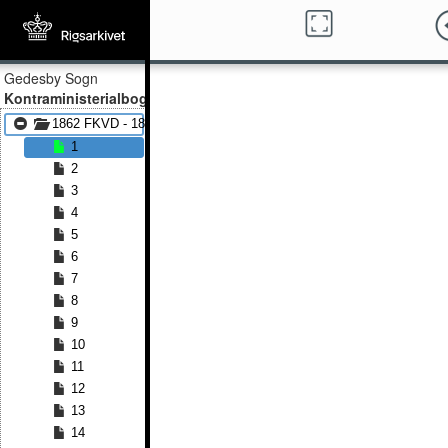
Gedesby Sogn
Kontraministerialbog
1862 FKVD - 1892 FKVD
1
2
3
4
5
6
7
8
9
10
11
12
13
14