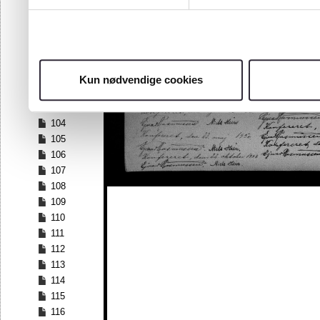
97
98
99
100
101
Kun nødvendige cookies
102
103
104
105
106
107
108
109
110
111
112
113
114
115
116