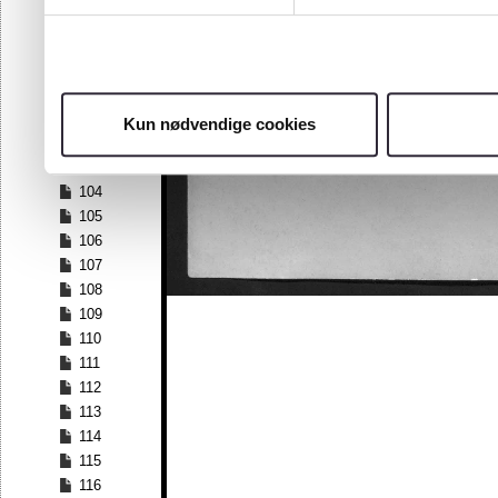
97
98
99
100
101
Kun nødvendige cookies
102
103
104
105
106
107
108
109
110
111
112
113
114
115
116