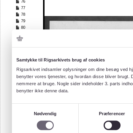
76
77
78
79
80
81
82
83
84
Samtykke til Rigsarkivets brug af cookies
85
86
Rigsarkivet indsamler oplysninger om dine besøg ved hjæ
87
benytter vores tjenester, og hvordan disse bliver brugt.
88
nemmere at bruge. Nogle sider indeholder 3. parts indho
89
benytter ikke denne data.
90
91
92
Samtykkevalg
93
Nødvendig
Præferencer
94
95
96