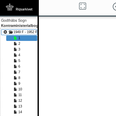
Godthåbs Sogn
Kontraministerialbog
1949 F - 1952 F
1
2
3
4
5
6
7
8
9
10
11
12
13
14