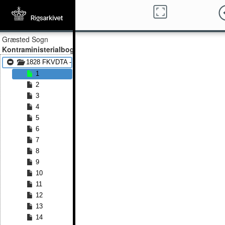
Græsted Sogn
Kontraministerialbog
1828 FKVDTA - 1832 FKVDTA
1
2
3
4
5
6
7
8
9
10
11
12
13
14