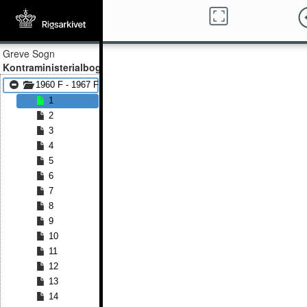
Greve Sogn
Kontraministerialbog
1960 F - 1967 F
1
2
3
4
5
6
7
8
9
10
11
12
13
14