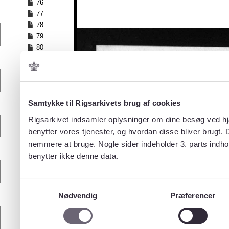
76
77
78
79
80
81
82
83
84
Samtykke til Rigsarkivets brug af cookies
85
86
Rigsarkivet indsamler oplysninger om dine besøg ved hjæ
87
benytter vores tjenester, og hvordan disse bliver brugt.
88
nemmere at bruge. Nogle sider indeholder 3. parts indho
89
benytter ikke denne data.
90
91
92
Samtykkevalg
93
Nødvendig
Præferencer
94
95
96