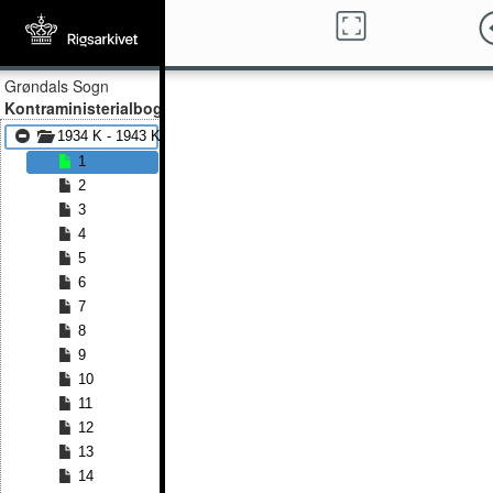
Grøndals Sogn
Kontraministerialbog
1934 K - 1943 K
1
2
3
4
5
6
7
8
9
10
11
12
13
14