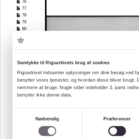
76
77
78
79
80
81
82
83
84
Samtykke til Rigsarkivets brug af cookies
85
Rigsarkivet indsamler oplysninger om dine besøg ved hjæ
benytter vores tjenester, og hvordan disse bliver brugt.
nemmere at bruge. Nogle sider indeholder 3. parts indho
benytter ikke denne data.
Samtykkevalg
Nødvendig
Præferencer