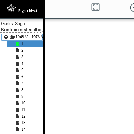
Gørlev Sogn
Kontraministerialbog
1948 V - 1976 V
1
2
3
4
5
6
7
8
9
10
11
12
13
14