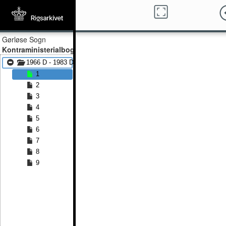
Gørløse Sogn
Kontraministerialbog
1966 D - 1983 D
1
2
3
4
5
6
7
8
9