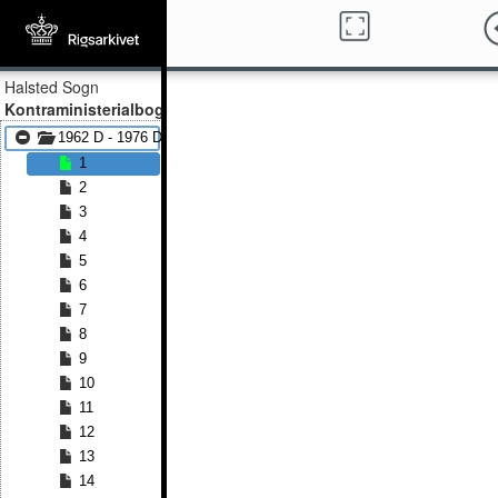
Halsted Sogn
Kontraministerialbog
1962 D - 1976 D
1
2
3
4
5
6
7
8
9
10
11
12
13
14