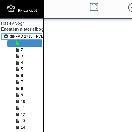
Haslev Sogn
Enesteministerialbog
FVD 1719 - FVD 1813
1
2
3
4
5
6
7
8
9
10
11
12
13
14