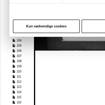
97
98
99
100
101
Kun nødvendige cookies
102
103
104
105
106
107
108
109
110
111
112
113
114
115
116