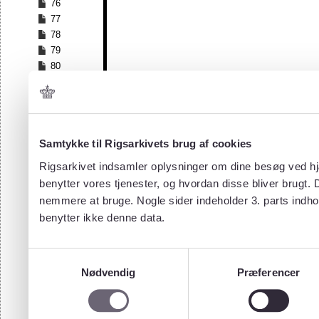
76
77
78
79
80
81
82
83
84
Samtykke til Rigsarkivets brug af cookies
85
86
Rigsarkivet indsamler oplysninger om dine besøg ved hjæ
87
benytter vores tjenester, og hvordan disse bliver brugt.
88
nemmere at bruge. Nogle sider indeholder 3. parts indho
89
benytter ikke denne data.
90
91
92
Samtykkevalg
93
Nødvendig
Præferencer
94
95
96