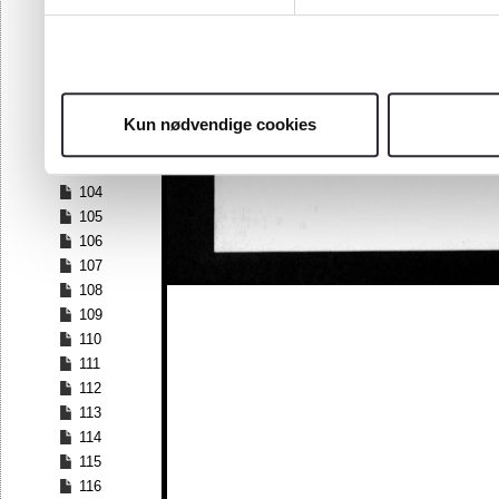
97
98
99
100
101
Kun nødvendige cookies
102
103
104
105
106
107
108
109
110
111
112
113
114
115
116