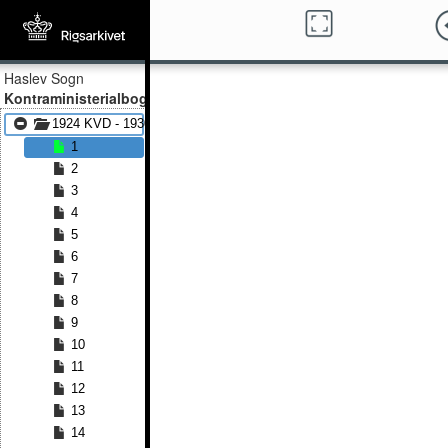
Haslev Sogn
Kontraministerialbog
1924 KVD - 1930 KVD
1
2
3
4
5
6
7
8
9
10
11
12
13
14