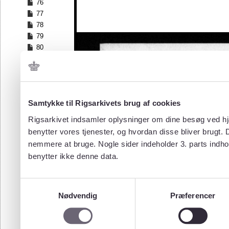
76
77
78
79
80
81
82
83
84
Samtykke til Rigsarkivets brug af cookies
85
86
Rigsarkivet indsamler oplysninger om dine besøg ved hjæ
87
benytter vores tjenester, og hvordan disse bliver brugt.
88
nemmere at bruge. Nogle sider indeholder 3. parts indho
89
benytter ikke denne data.
90
91
92
Samtykkevalg
93
Nødvendig
Præferencer
94
95
96