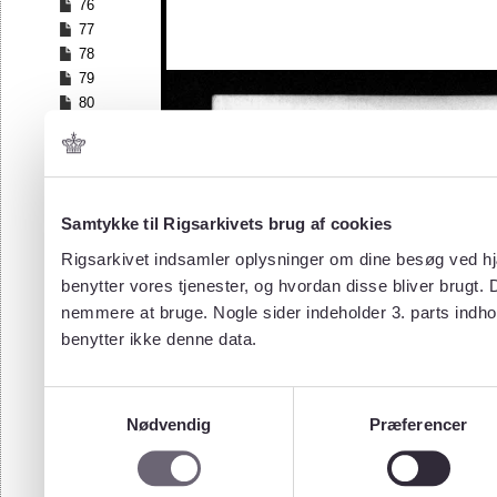
76
77
78
79
80
81
82
83
84
Samtykke til Rigsarkivets brug af cookies
85
86
Rigsarkivet indsamler oplysninger om dine besøg ved hjæ
87
benytter vores tjenester, og hvordan disse bliver brugt.
88
nemmere at bruge. Nogle sider indeholder 3. parts indho
89
benytter ikke denne data.
90
91
92
Samtykkevalg
93
Nødvendig
Præferencer
94
95
96