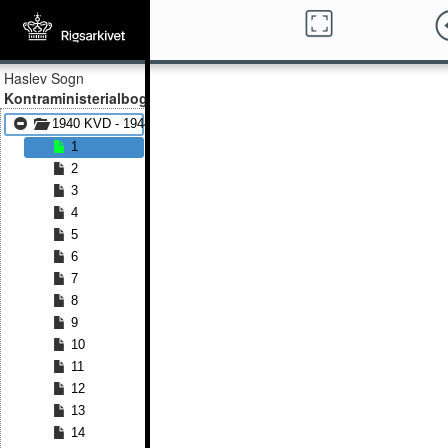
Haslev Sogn
Kontraministerialbog
1940 KVD - 1944 KVD
1
2
3
4
5
6
7
8
9
10
11
12
13
14