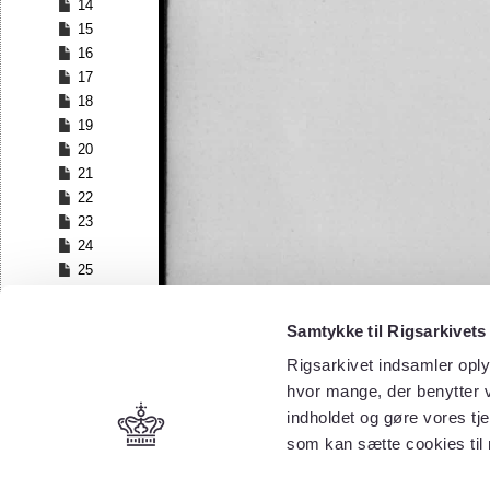
14
15
16
17
18
19
20
21
22
23
24
25
26
27
Samtykke til Rigsarkivets
28
Rigsarkivet indsamler oply
29
30
hvor mange, der benytter v
31
indholdet og gøre vores tj
32
som kan sætte cookies til
33
34