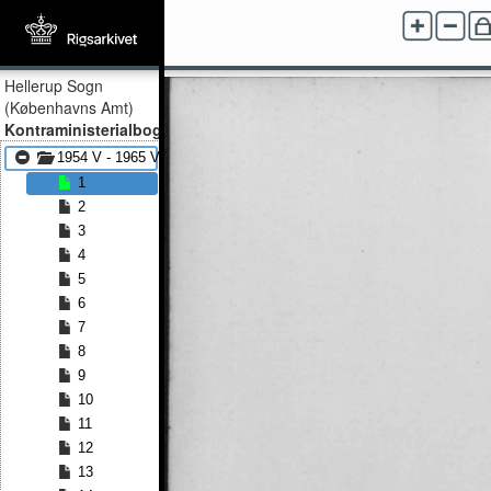
Hellerup Sogn
(Københavns Amt)
Kontraministerialbog
1954 V - 1965 V
1
2
3
4
5
6
7
8
9
10
11
12
13